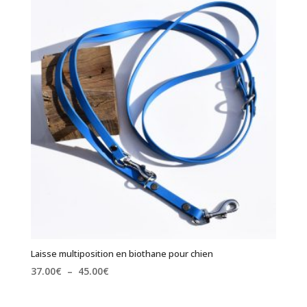
32.00€
à
36.00€
Laisse multiposition en biothane pour chien
Plage
37.00
€
–
45.00
€
de
prix :