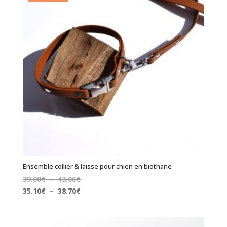
Ensemble collier & laisse pour chien en biothane
Plage
39.00
€
–
43.00
€
de
Plage
35.10
€
–
38.70
€
prix :
de
39.00€
prix :
à
35.10€