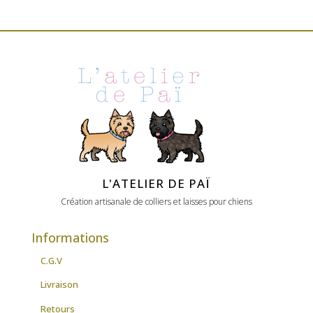
prix :
25.00€
à
33.00€
L'ATELIER DE PAÏ
Création artisanale de colliers et laisses pour chiens
Informations
C.G.V
Livraison
Retours