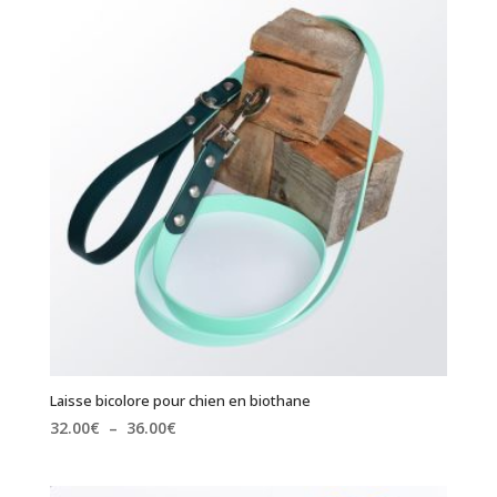
43.00€
à
38.70€
Laisse bicolore pour chien en biothane
Plage
32.00
€
–
36.00
€
de
prix :