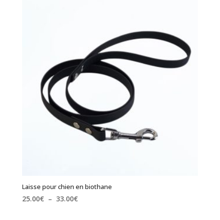
37.00€
à
45.00€
Laisse pour chien en biothane
Plage
25.00
€
–
33.00
€
de